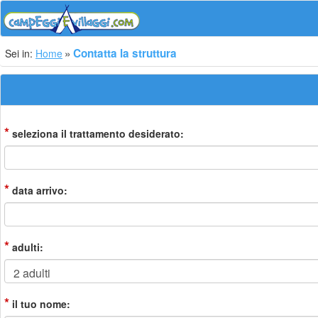
Contatta la struttura
Sei in:
Home
*
seleziona il trattamento desiderato:
*
data arrivo:
*
adulti:
*
il tuo nome: