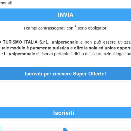
rsonali
*
i campi contrassegnati con
sono obbligatori
 TURISMO ITALIA S.r.L. unipersonale
e non può essere utilizzat
di tale modulo è puramente turistica e offre la sola ed unica opportu
r.L. unipersonale
si riserva pertanto il diritto di iniziare azioni legal
Iscriviti per ricevere Super Offerte!
Iscriviti