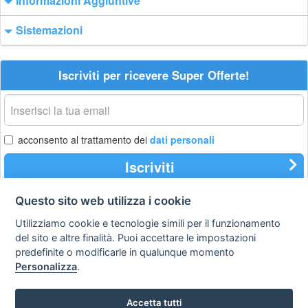
Informazioni Aggiuntive
Sistemazioni
Iscriviti per ricevere Super Offerte!
La
tua
email
acconsento al trattamento dei
dati personali
Iscriviti
Questo sito web utilizza i cookie
Utilizziamo cookie e tecnologie simili per il funzionamento
Privacy
Avviso
Scrivici
policy
legale
del sito e altre finalità. Puoi accettare le impostazioni
predefinite o modificarle in qualunque momento
Preferenze cookie
Personalizza
.
Accetta tutti
Copyright © 2008