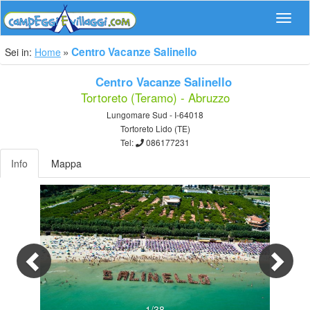
Navig
Centro Vacanze Salinello
Sei in:
Home
Centro Vacanze Salinello
Tortoreto (Teramo) - Abruzzo
Lungomare Sud - I-64018
Tortoreto Lido (TE)
Tel:
086177231
Info
Mappa
Previous
Nex
1/38