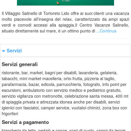
Il Villaggio Salinello di Tortoreto Lido offre ai suoi clienti una vacanza
molto piacevole all’insegna del relax, caratterizzato da ampi spazi
verdi e comodi accessi alla spiaggia.Il Centro Vacanze Salinello,
situato direttamente sul mare, è un ottimo punto di
...Continua
Servizi
Servizi generali
ristorante, bar, market, bagni per disabili, lavanderia, gelateria,
tabacchi, mini market macelleria, orto-frutta, pizzeria al taglio,
parafarmacia, bazar, edicola, parrucchieria, fotografo, info point per
escursioni, ambulatorio con servizio medico e pediatrico gratuito,
servizio vigilanza con metronotte, celebrazione santa messa, 400 mt
di spiaggia privata e attrezzata idonea anche per disabili, servizi
igienici con fasciatoi, camper service, vuotatoi chimici, zona box con
frigoriferi
Servizi a pagamento
biancheria da letto, pedalò e canoe, corsi di nuoto, campi da tennis,