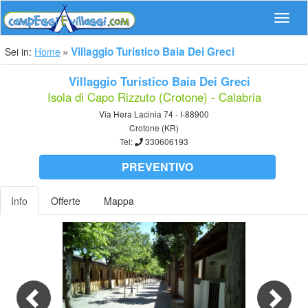
Navig
Villaggio Turistico Baia Dei Greci
Sei in:
Home
Villaggio Turistico Baia Dei Greci
Isola di Capo Rizzuto (Crotone) - Calabria
Via Hera Lacinia 74 - I-88900
Crotone (KR)
Tel:
330606193
PREVENTIVO
Info
Offerte
Mappa
Previous
Nex