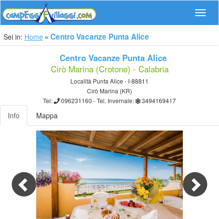
Navig
Centro Vacanze Punta Alice
Sei in:
Home
Centro Vacanze Punta Alice
Cirò Marina (Crotone) - Calabria
Località Punta Alice - I-88811
Cirò Marina (KR)
Tel:
096231160
- Tel. Invernale:
3494169417
Info
Mappa
Previous
Nex
1/40