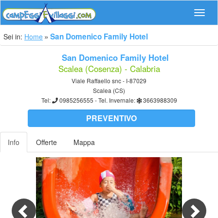
Navig
San Domenico Family Hotel
Sei in:
Home
San Domenico Family Hotel
Scalea (Cosenza) - Calabria
Viale Raffaello snc - I-87029
Scalea (CS)
Tel:
0985256555
- Tel. Invernale:
3663988309
PREVENTIVO
Info
Offerte
Mappa
Previous
Nex