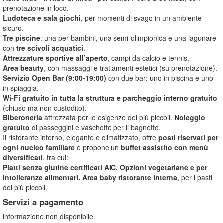
prenotazione in loco.
Ludoteca e sala giochi
, per momenti di svago in un ambiente
sicuro.
Tre piscine
: una per bambini, una semi-olimpionica e una lagunare
con
tre scivoli acquatici
.
Attrezzature sportive all’aperto
, campi da calcio e tennis.
Area beauty
, con massaggi e trattamenti estetici (su prenotazione).
Servizio Open Bar (9:00-19:00)
con due bar: uno in piscina e uno
in spiaggia.
Wi-Fi gratuito in tutta la struttura e parcheggio interno gratuito
(chiuso ma non custodito).
Biberoneria
attrezzata per le esigenze dei più piccoli.
Noleggio
gratuito
di passeggini e vaschette per il bagnetto.
Il ristorante interno, elegante e climatizzato, offre
posti riservati per
ogni nucleo familiare
e propone un
buffet assistito con menù
diversificati
, tra cui:
Piatti senza glutine certificati AIC.
Opzioni vegetariane e per
intolleranze alimentari.
Area baby ristorante interna
, per i pasti
dei più piccoli.
Servizi a pagamento
informazione non disponibile