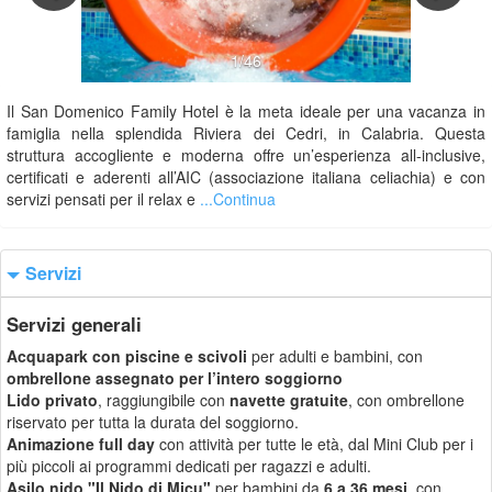
1/46
Il San Domenico Family Hotel è la meta ideale per una vacanza in
famiglia nella splendida Riviera dei Cedri, in Calabria. Questa
struttura accogliente e moderna offre un’esperienza all-inclusive,
certificati e aderenti all’AIC (associazione italiana celiachia) e con
servizi pensati per il relax e
...Continua
Servizi
Servizi generali
Acquapark con piscine e scivoli
per adulti e bambini, con
ombrellone assegnato per l’intero soggiorno
Lido privato
, raggiungibile con
navette gratuite
, con ombrellone
riservato per tutta la durata del soggiorno.
Animazione full day
con attività per tutte le età, dal Mini Club per i
più piccoli ai programmi dedicati per ragazzi e adulti.
Asilo nido "Il Nido di Micu"
per bambini da
6 a 36 mesi
, con