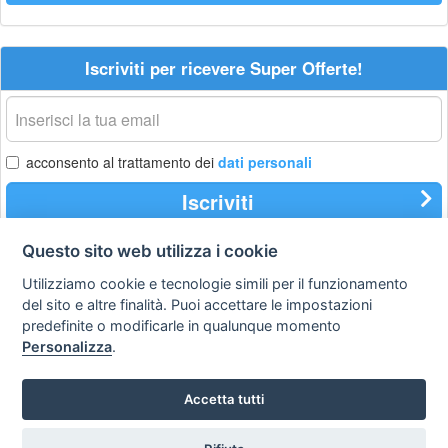
Iscriviti per ricevere Super Offerte!
La
tua
email
acconsento al trattamento dei
dati personali
Iscriviti
Questo sito web utilizza i cookie
Utilizziamo cookie e tecnologie simili per il funzionamento
Privacy
Avviso
Scrivici
policy
legale
del sito e altre finalità. Puoi accettare le impostazioni
predefinite o modificarle in qualunque momento
Preferenze cookie
Personalizza
.
Accetta tutti
Copyright © 2008
SVILUPPO TURISMO ITALIA S.r.L. unipersonale
P.IVA: 01665350433 - R.E.A. FM-195884 Via A. Costa, 2