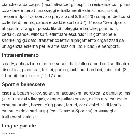
biancheria da bagno (facoltativa per gli ospiti in residence con prima
colazione e cena), massaggi e trattamenti estetici, escursioni,
Tessera Sportiva (servizio previsto dal 9/6 all'8/9) comprende i corsi
collettivi di tennis, canoa e paddle surf (SUP). Presso "Sea Sports"
attiguo al villaggio, possibilità di noleggiare barche, gommoni,
pedalò, canoe, windsurf, effettuare escursioni in gommone e
snorkeling guidato; transfer collettivi a pagamento organizzati da
un'agenzia esterna per le altre stazioni (no Ricadi) e aeroporti.
Intrattenimento
sala tv, animazione diurna e serale, balli latino americani, anfiteatro,
discoteca, piano bar, tornei, parco giochi per bambini, mini-club (3-
11 anni), junior-club (12-17 anni)
Sport e benessere
piscina, beach volley, solarium, acquagym, aerobica, 2 campi tennis
(a 300 mt dal villaggio), campo pallacanestro, calcio a 5 (campo in
erba naturale), bocce, ping pong, tornei, corsi collettivi di tennis,
canoa, paddle surf (sup) (con Tessera Sportiva), massaggi e
trattamenti estetici
Lingue parlate