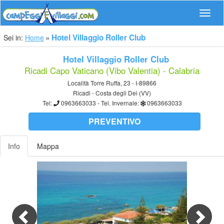
Navig
Hotel Villaggio Roller Club
Sei in:
Home
Hotel Villaggio Roller Club
Ricadi Capo Vaticano (Vibo Valentia) - Calabria
Località Torre Ruffa, 23 - I-89866
Ricadi - Costa degli Dei (VV)
Tel:
0963663033
- Tel. Invernale:
0963663033
PREVENTIVO
Info
Mappa
Previous
Nex