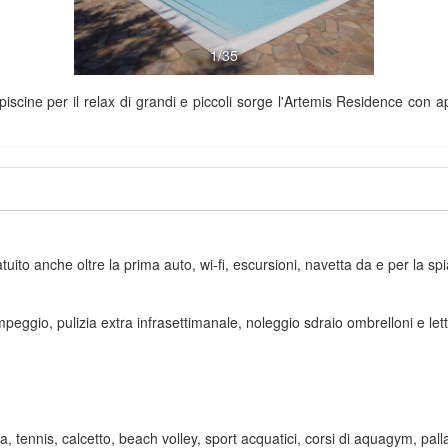
1/35
ne per il relax di grandi e piccoli sorge l'Artemis Residence con appart
atuito anche oltre la prima auto, wi-fi, escursioni, navetta da e per la s
mpeggio, pulizia extra infrasettimanale, noleggio sdraio ombrelloni e letti
a, tennis, calcetto, beach volley, sport acquatici, corsi di aquagym, palla