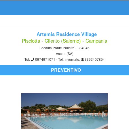
Artemis Residence Village
Pisciotta - Cilento (Salerno) - Campania
Località Ponte Palistro - I-84046
Ascea (SA)
Tel:
0974971071
- Tel. Invernale:
3392407854
PREVENTIVO