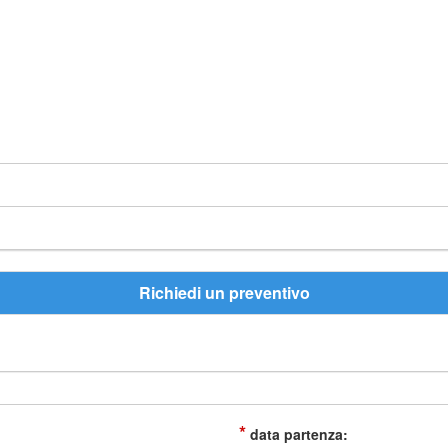
Richiedi un preventivo
*
data partenza: