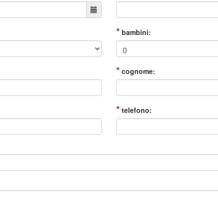
*
bambini:
*
cognome:
*
telefono: