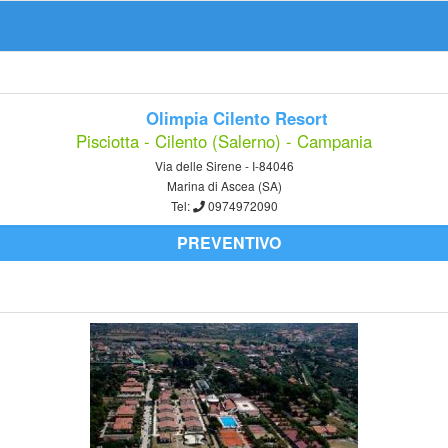
Olimpia Cilento Resort
Pisciotta - Cilento (Salerno) - Campania
Via delle Sirene - I-84046
Marina di Ascea (SA)
Tel:
0974972090
PREVENTIVO