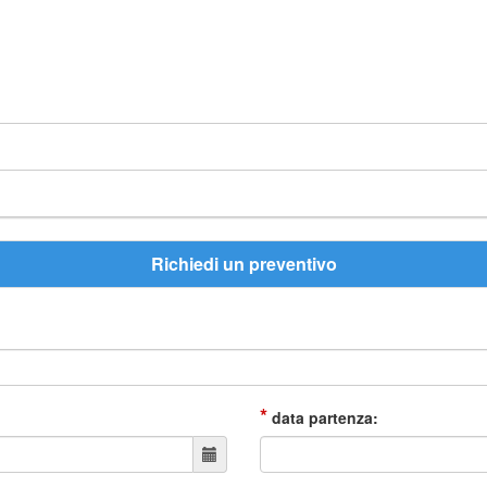
Richiedi un preventivo
*
data partenza: