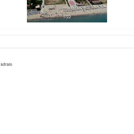
1/22
 sdraio