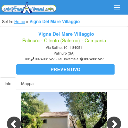
Navig
Vigna Del Mare Villaggio
Sei in:
Home
Vigna Del Mare Villaggio
Palinuro - Cilento (Salerno) - Campania
Via Saline, 10 - I-84051
Palinuro (SA)
Tel:
0974931527
- Tel. Invernale:
0974931527
PREVENTIVO
Info
Mappa
Previous
Nex