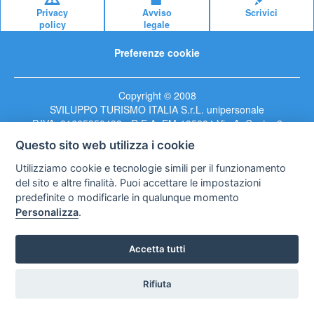
Privacy
Avviso
Scrivici
policy
legale
Preferenze cookie
Copyright © 2008
SVILUPPO TURISMO ITALIA S.r.L. unipersonale
P.IVA: 01665350433 - R.E.A. FM-195884 Via A. Costa, 2
63822 Porto San Giorgio (FM)
Questo sito web utilizza i cookie
Utilizziamo cookie e tecnologie simili per il funzionamento
del sito e altre finalità. Puoi accettare le impostazioni
predefinite o modificarle in qualunque momento
Personalizza
.
Accetta tutti
Rifiuta