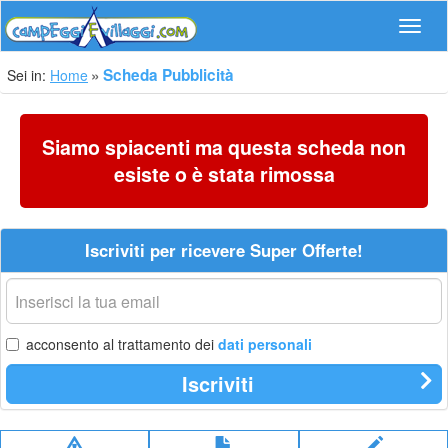
Navig
Scheda Pubblicità
Sei in:
Home
Siamo spiacenti ma questa scheda non
esiste o è stata rimossa
Iscriviti per ricevere Super Offerte!
La
tua
email
acconsento al trattamento dei
dati personali
Iscriviti