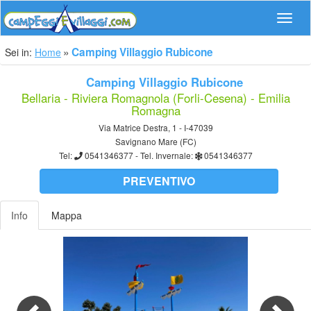
Navig
Camping Villaggio Rubicone
Sei in:
Home
Camping Villaggio Rubicone
Bellaria - Riviera Romagnola (Forli-Cesena) - Emilia
Romagna
Via Matrice Destra, 1 - I-47039
Savignano Mare (FC)
Tel:
0541346377
- Tel. Invernale:
0541346377
PREVENTIVO
Info
Mappa
Previous
Nex