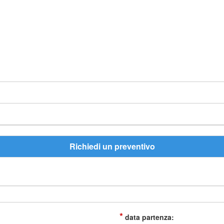
Richiedi un preventivo
*
data partenza: