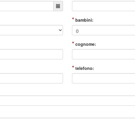
*
bambini:
*
cognome:
*
telefono: