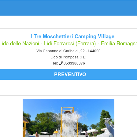
I Tre Moschettieri Camping Village
Lido delle Nazioni - Lidi Ferraresi (Ferrara) - Emilia Romagn
Via Capanno di Garibaldi, 22 - I-44020
Lido di Pomposa (FE)
Tel:
0533380376
PREVENTIVO