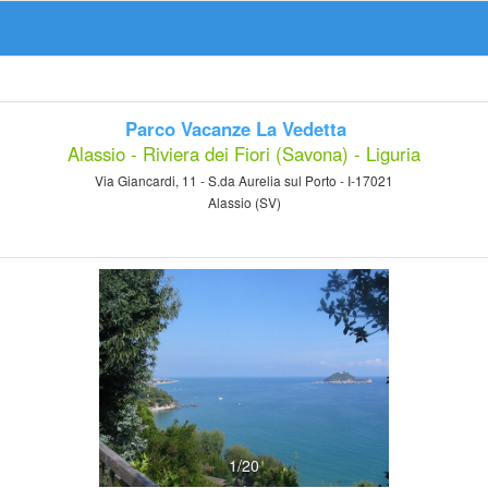
Parco Vacanze La Vedetta
Alassio - Riviera dei Fiori (Savona) - Liguria
Via Giancardi, 11 - S.da Aurelia sul Porto - I-17021
Alassio (SV)
1/20