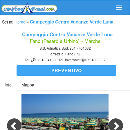
Navig
Campeggio Centro Vacanze Verde Luna
Sei in:
Home
Campeggio Centro Vacanze Verde Luna
Fano (Pesaro e Urbino) - Marche
S.S. Adriatica Sud, 251 - I-61032
Torrette di Fano (PU)
Tel:
0721884133
- Tel. Invernale:
0721802387
PREVENTIVO
Info
Mappa
Previous
Nex