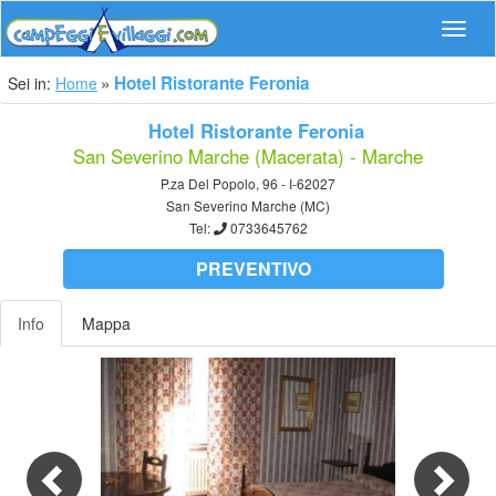
Navig
Hotel Ristorante Feronia
Sei in:
Home
Hotel Ristorante Feronia
San Severino Marche (Macerata) - Marche
P.za Del Popolo, 96 - I-62027
San Severino Marche (MC)
Tel:
0733645762
PREVENTIVO
Info
Mappa
Previous
Nex