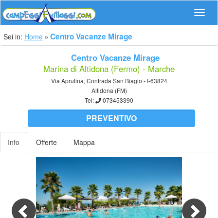
Navig
Centro Vacanze Mirage
Sei in:
Home
Centro Vacanze Mirage
Marina di Altidona (Fermo) - Marche
Via Aprutina, Contrada San Biagio - I-63824
Altidona (FM)
Tel:
073453390
PREVENTIVO
Info
Offerte
Mappa
Previous
Nex