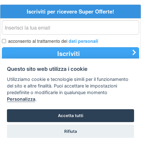
Iscriviti per ricevere Super Offerte!
La
tua
email
acconsento al trattamento dei
dati personali
Iscriviti
Questo sito web utilizza i cookie
Utilizziamo cookie e tecnologie simili per il funzionamento
Privacy
Avviso
Scrivici
policy
legale
del sito e altre finalità. Puoi accettare le impostazioni
predefinite o modificarle in qualunque momento
Preferenze cookie
Personalizza
.
Accetta tutti
Copyright © 2008
SVILUPPO TURISMO ITALIA S.r.L. unipersonale
P.IVA: 01665350433 - R.E.A. FM-195884 Via A. Costa, 2
Rifiuta
63822 Porto San Giorgio (FM)