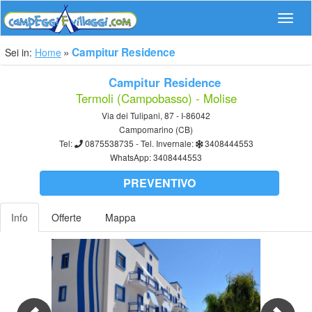
Navig
Campitur Residence
Sei in:
Home
Campitur Residence
Termoli (Campobasso) - Molise
Via dei Tulipani, 87 - I-86042
Campomarino (CB)
Tel:
0875538735
- Tel. Invernale:
3408444553
WhatsApp:
3408444553
PREVENTIVO
Info
Offerte
Mappa
Previous
Nex