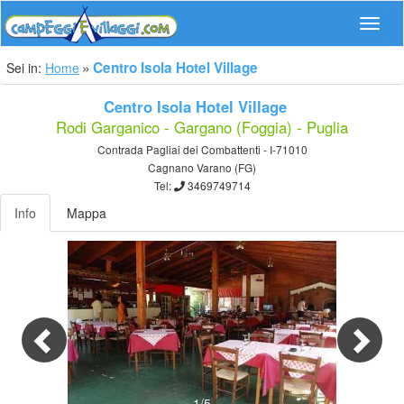
Navig
Centro Isola Hotel Village
Sei in:
Home
Centro Isola Hotel Village
Rodi Garganico - Gargano (Foggia) - Puglia
Contrada Pagliai dei Combattenti - I-71010
Cagnano Varano (FG)
Tel:
3469749714
Info
Mappa
Previous
Nex
1/5