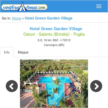
Navig
Hotel Green Garden Village
Sei in:
Home
Hotel Green Garden Village
Ostuni - Salento (Brindisi) - Puglia
S.S. 16 km. 892 - I-72012
Carovigno (BR)
Info
Mappa
Previous
Nex
1/24