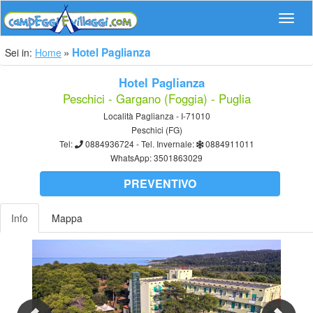
Navig
Hotel Paglianza
Sei in:
Home
Hotel Paglianza
Peschici - Gargano (Foggia) - Puglia
Località Paglianza - I-71010
Peschici (FG)
Tel:
0884936724
- Tel. Invernale:
0884911011
WhatsApp:
3501863029
PREVENTIVO
Info
Mappa
Previous
Nex