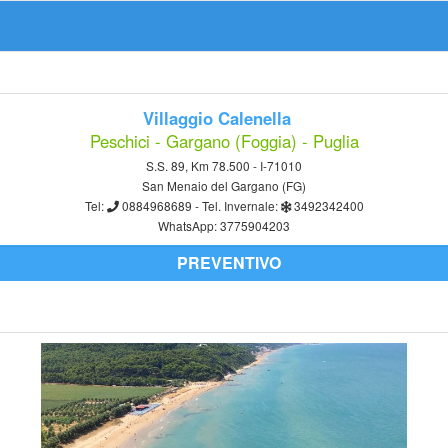
Villaggio Calenella
Peschici - Gargano (Foggia) - Puglia
S.S. 89, Km 78.500 - I-71010
San Menaio del Gargano (FG)
Tel:
0884968689
- Tel. Invernale:
3492342400
WhatsApp:
3775904203
PREVENTIVO