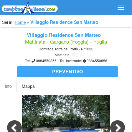
Navig
Villaggio Residence San Matteo
Sei in:
Home
Villaggio Residence San Matteo
Mattinata - Gargano (Foggia) - Puglia
Contrada Torre del Porto - I-71030
Mattinata (FG)
Tel:
0884550856
- Tel. Invernale:
0884550856
PREVENTIVO
Info
Mappa
Previous
Nex