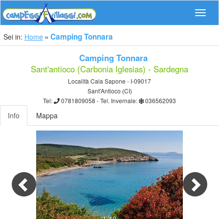
Navig
Camping Tonnara
Sei in:
Home
Camping Tonnara
Sant'antioco (Carbonia Iglesias) - Sardegna
Località Cala Sapone - I-09017
Sant'Antioco (CI)
Tel:
0781809058
- Tel. Invernale:
036562093
Info
Mappa
Previous
Nex
1/40