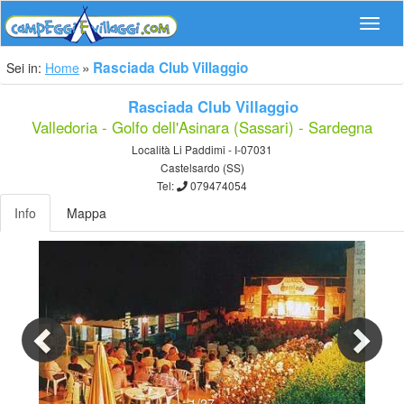
Navig
Rasciada Club Villaggio
Sei in:
Home
Rasciada Club Villaggio
Valledoria - Golfo dell'Asinara (Sassari) - Sardegna
Località Li Paddimi - I-07031
Castelsardo (SS)
Tel:
079474054
Info
Mappa
Previous
Nex
1/27