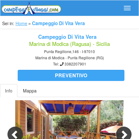
Navig
Campeggio Di Vita Vera
Sei in:
Home
Campeggio Di Vita Vera
Marina di Modica (Ragusa) - Sicilia
Punta Regilione,146 - I-97010
Marina di Modica - Punta Regilione (RG)
Tel:
3382207901
PREVENTIVO
Info
Mappa
Previous
Nex