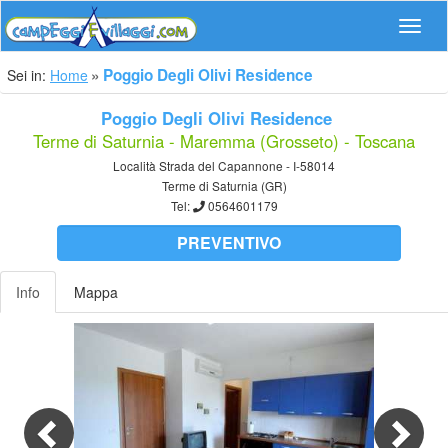
Navig
Poggio Degli Olivi Residence
Sei in:
Home
Poggio Degli Olivi Residence
Terme di Saturnia - Maremma (Grosseto) - Toscana
Località Strada del Capannone - I-58014
Terme di Saturnia (GR)
Tel:
0564601179
PREVENTIVO
Info
Mappa
Previous
Nex