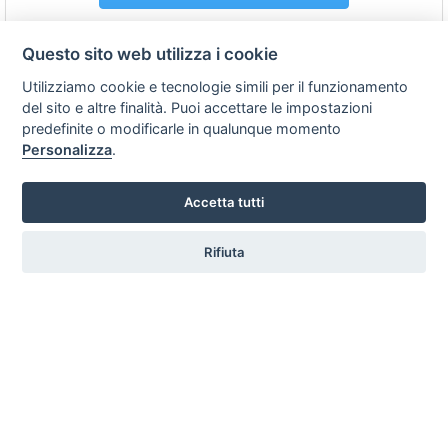
Questo sito web utilizza i cookie
Risultati da 1 a 6 di
6
Utilizziamo cookie e tecnologie simili per il funzionamento
MAIL MULTIPLA
del sito e altre finalità. Puoi accettare le impostazioni
predefinite o modificarle in qualunque momento
Contatta tutte le
Personalizza
.
strutture con un click
Potenza
Accetta tutti
Rifiuta
Iscriviti per ricevere Super Offerte!
La
tua
email
acconsento al trattamento dei
dati personali
Iscriviti