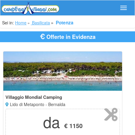
Navig
Potenza
Sei in:
Home
Basilicata
Offerte in Evidenza
Villaggio Mondial Camping
Lido di Metaponto - Bernalda
da
€ 1150