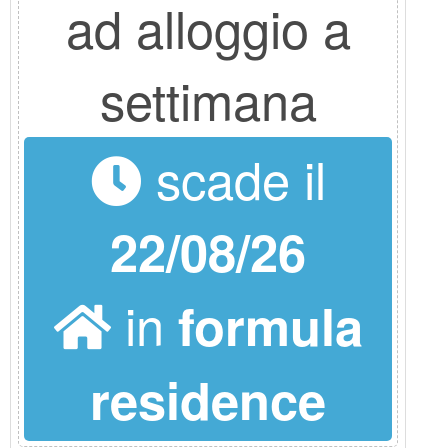
ad alloggio a
settimana
scade il
22/08/26
in
formula
residence