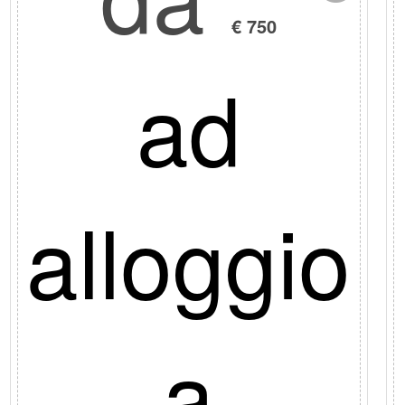
€ 750
ad
alloggio
a