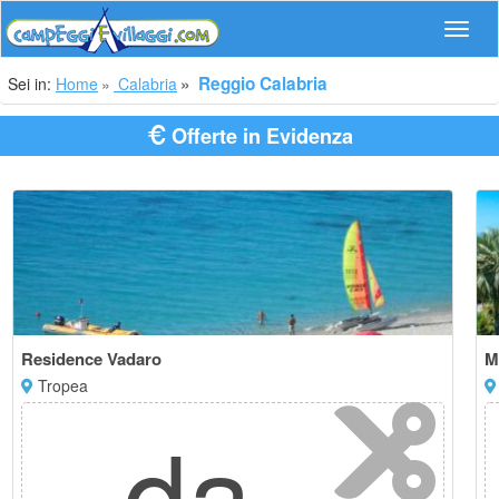
Navig
Reggio Calabria
Sei in:
Home
Calabria
Offerte in Evidenza
Residence Vadaro
M
Tropea
da