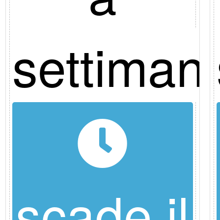
na
settiman
scade il