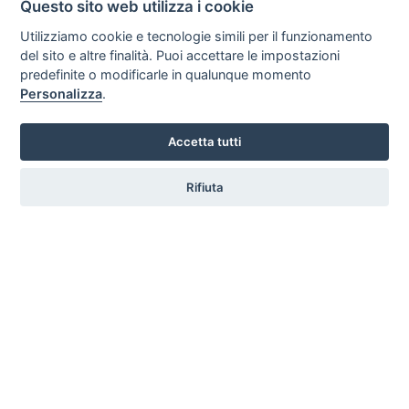
Questo sito web utilizza i cookie
Contatta
Utilizziamo cookie e tecnologie simili per il funzionamento
del sito e altre finalità. Puoi accettare le impostazioni
predefinite o modificarle in qualunque momento
Arcobaleno Hotel Residence
Personalizza
.
Palmi - Reggio Calabria
Mare
NON ammessi
Accetta tutti
Contatta
Rifiuta
Villaggio Camping Anna
Palmi - Reggio Calabria
Mare
ammessi
Contatta