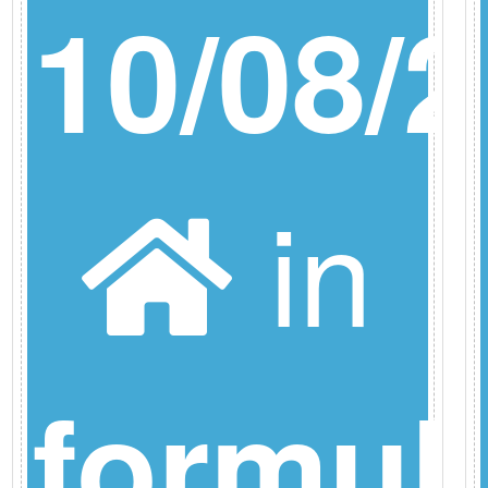
26
10/08/2
in
ione
formul