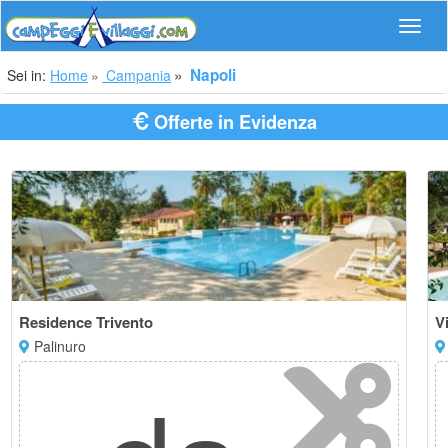
Navig
Napoli
Sei in:
Home
Campania
Offerte in Evidenza
Residence Trivento
V
Palinuro