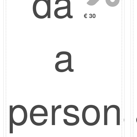
da
€ 30
a
o
person