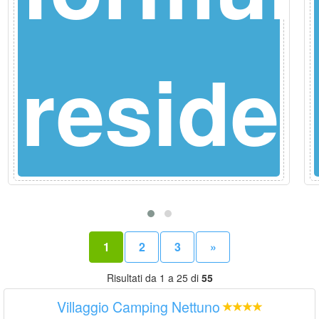
eta
reside
1
2
3
»
Risultati da 1 a 25 di
55
Villaggio Camping Nettuno