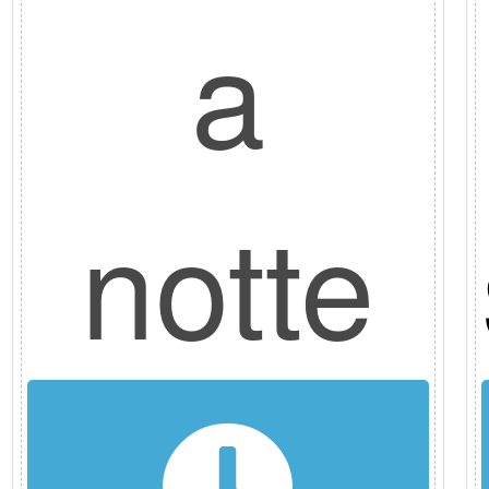
a
ana
notte