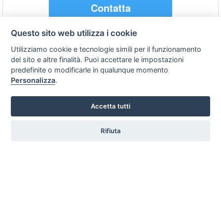
Contatta
Questo sito web utilizza i cookie
Holidays Costanza
Utilizziamo cookie e tecnologie simili per il funzionamento
Agerola - Napoli
del sito e altre finalità. Puoi accettare le impostazioni
predefinite o modificarle in qualunque momento
Mare
ammessi
Personalizza
.
Contatta
Accetta tutti
San Lorenzo Hotel et Thermal SPA
Rifiuta
Forio d'Ischia - Lacca Ameno - Napoli
Mare
ammessi
Contatta
Le Mummarelle Napoli