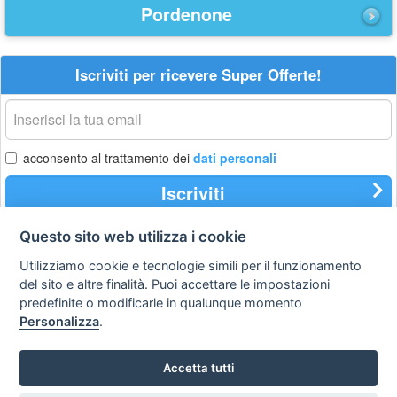
Pordenone
Iscriviti per ricevere Super Offerte!
La
tua
email
acconsento al trattamento dei
dati personali
Iscriviti
Questo sito web utilizza i cookie
Utilizziamo cookie e tecnologie simili per il funzionamento
Privacy
Avviso
Scrivici
policy
legale
del sito e altre finalità. Puoi accettare le impostazioni
predefinite o modificarle in qualunque momento
Preferenze cookie
Personalizza
.
Accetta tutti
Copyright © 2008
SVILUPPO TURISMO ITALIA S.r.L. unipersonale