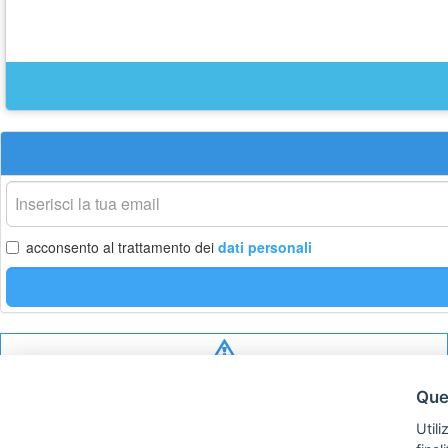
La
tua
email
acconsento al trattamento dei
dati personali
Privacy
policy
Ques
Utili