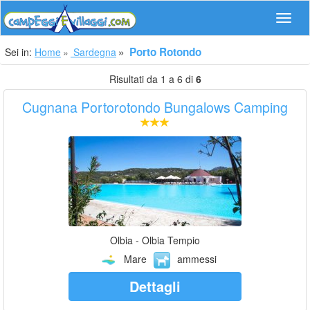
Navig
Porto Rotondo
Sei in:
Home
Sardegna
Risultati da 1 a 6 di
6
Cugnana Portorotondo Bungalows Camping
Olbia - Olbia Tempio
Mare
ammessi
Dettagli