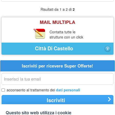
Risultati da 1 a 2 di
2
MAIL MULTIPLA
Contatta tutte le
strutture con un click
Città Di Castello
Iscriviti per ricevere Super Offerte!
La
tua
email
acconsento al trattamento dei
dati personali
Iscriviti
Questo sito web utilizza i cookie