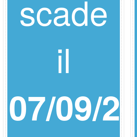
scade
6
il
07/09/2
a