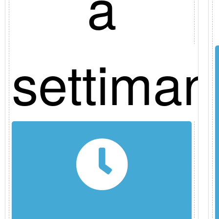
a
settiman