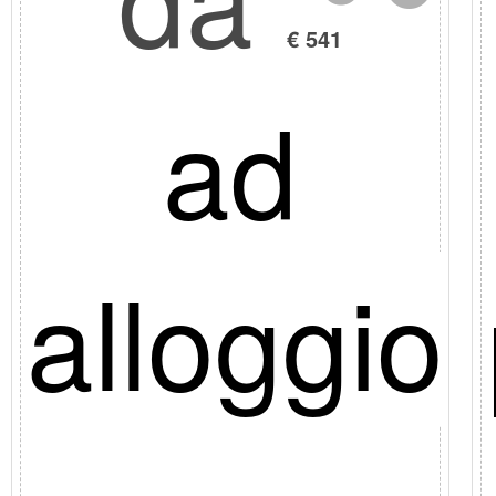
€ 541
ad
to
alloggio