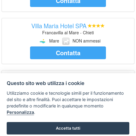
Contatta
Villa Maria Hotel SPA
Francavilla al Mare - Chieti
Mare
NON ammessi
Contatta
Camping Village Le Morge
Questo sito web utilizza i cookie
Torino di Sangro - Chieti
Mare
NON ammessi
Utilizziamo cookie e tecnologie simili per il funzionamento
del sito e altre finalità. Puoi accettare le impostazioni
Contatta
predefinite o modificarle in qualunque momento
Personalizza
.
Accetta tutti
Principe Hotel Residence