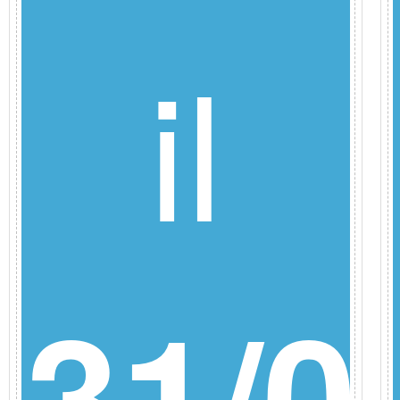
il
31/0