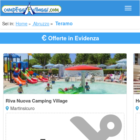
Navig
Teramo
Sei in:
Home
Abruzzo
Offerte in Evidenza
Riva Nuova Camping Village
Ho
Martinsicuro