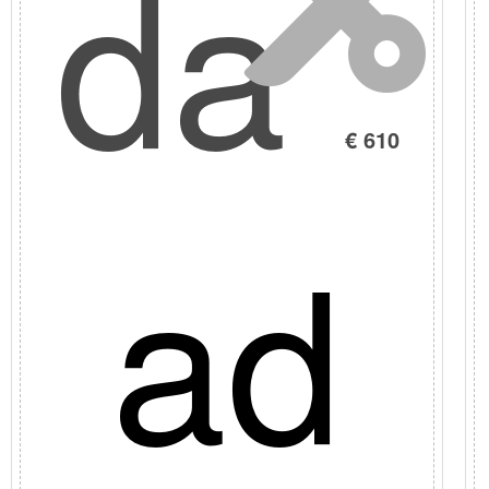
nto
da
15%
€ 610
ad