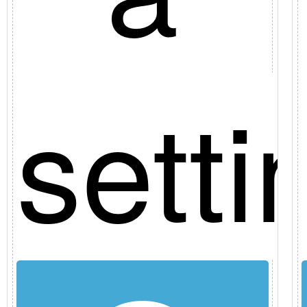
a
sett
de