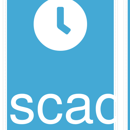
scad
8/26