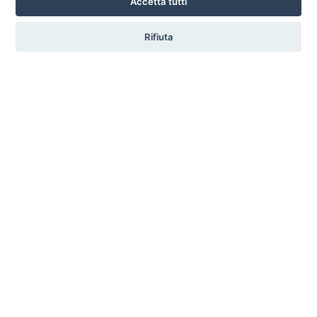
Accetta tutti
Alba Adriatica - Teramo
Mare
ammessi
Rifiuta
Dettagli
Hotel Mare Blu
Pineto - Teramo
Mare
ammessi
Dettagli