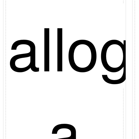
hetto
allog
a