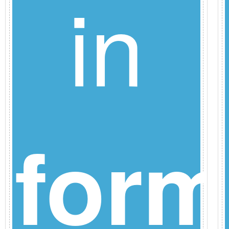
in
idenc
form