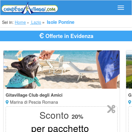
Navig
Isole Pontine
Sei in:
Home
Lazio
Offerte in Evidenza
Gitavillage Club degli Amici
G
Marina di Pescia Romana
Sconto
20%
per pacchetto