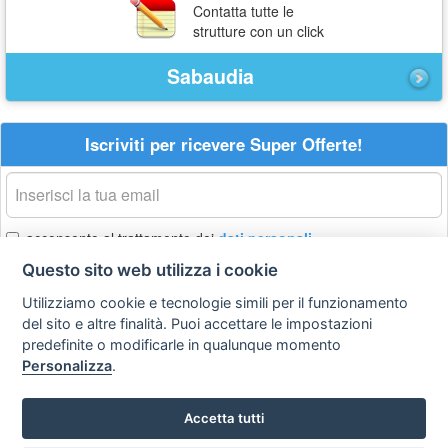
Contatta tutte le
strutture con un click
Sabaudia
Iscriviti per ricevere Super Offerte!
La
tua
email
acconsento al trattamento dei
dati personali
Questo sito web utilizza i cookie
Iscriviti
Utilizziamo cookie e tecnologie simili per il funzionamento
del sito e altre finalità. Puoi accettare le impostazioni
predefinite o modificarle in qualunque momento
Privacy
Avviso
Scrivici
Personalizza
.
policy
legale
Preferenze cookie
Accetta tutti