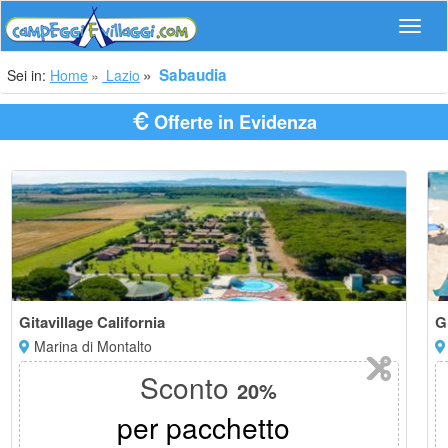
Navig
Sabaudia
Sei in:
Home
Lazio
Offerte in Evidenza
Gitavillage California
G
Marina di Montalto
Sconto
20%
per pacchetto