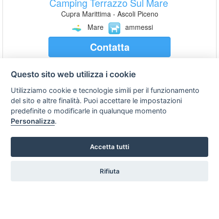
Camping Terrazzo Sul Mare
Cupra Marittima - Ascoli Piceno
Mare
ammessi
Contatta
Questo sito web utilizza i cookie
Residence Patrizia
Utilizziamo cookie e tecnologie simili per il funzionamento
Cupra Marittima - Ascoli Piceno
del sito e altre finalità. Puoi accettare le impostazioni
predefinite o modificarle in qualunque momento
Mare
NON ammessi
Personalizza
.
Contatta
Accetta tutti
Country House Una
Rifiuta
Cupra Marittima - Ascoli Piceno
Collina
NON ammessi
Contatta