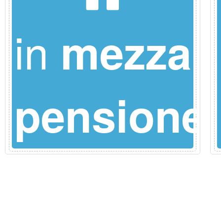
in
mezza
pensione
e