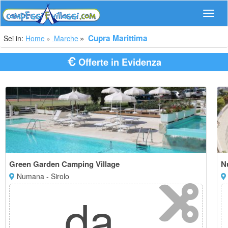
Navig
Cupra Marittima
Sei in:
Home
Marche
Offerte in Evidenza
Green Garden Camping Village
N
Numana - Sirolo
da