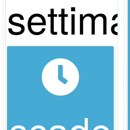
settim
scade