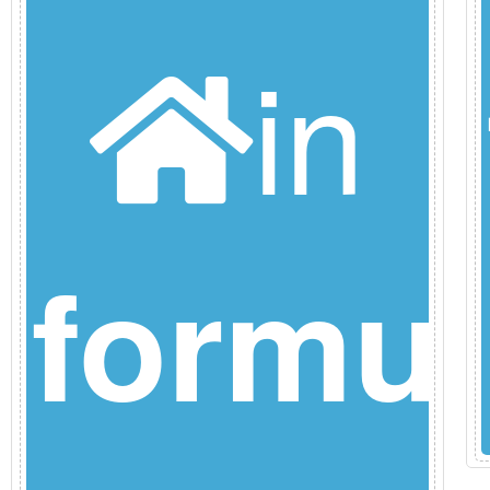
in
la
formul
ence