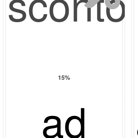
sconto
15%
io
ad