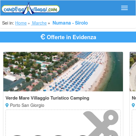
Navig
Numana - Sirolo
Sei in:
Home
Marche
Offerte in Evidenza
Verde Mare Villaggio Turistico Camping
N
Porto San Giorgio