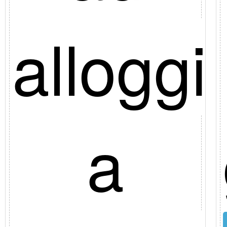
alloggi
ana
a