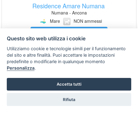
Residence Amare Numana
Numana - Ancona
Mare
NON ammessi
Contatta
Questo sito web utilizza i cookie
Utilizziamo cookie e tecnologie simili per il funzionamento
del sito e altre finalità. Puoi accettare le impostazioni
Hotel Kon Tiki
predefinite o modificarle in qualunque momento
Marcelli di Numana - Ancona
Personalizza
.
Mare
ammessi
Accetta tutti
Contatta
Rifiuta
Belvedere Residence
Numana - Ancona
Mare
NON ammessi