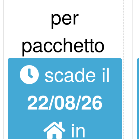
per
pacchetto
scade il
22/08/26
in