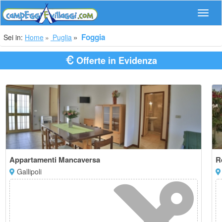
Navig
Foggia
Sei in:
Home
Puglia
Offerte in Evidenza
Appartamenti Mancaversa
R
Gallipoli