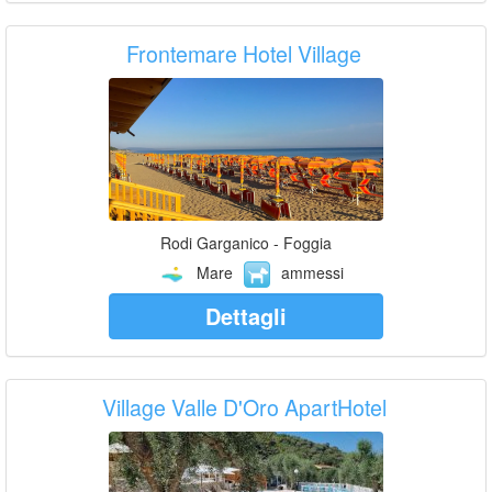
Frontemare Hotel Village
Rodi Garganico - Foggia
Mare
ammessi
Dettagli
Village Valle D'Oro ApartHotel