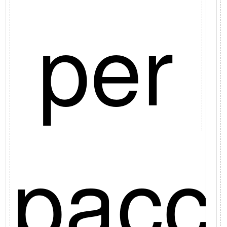
ona
per
pacc