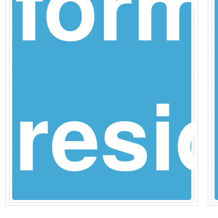
form
za
e
resi