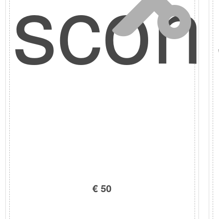
scon
€ 50