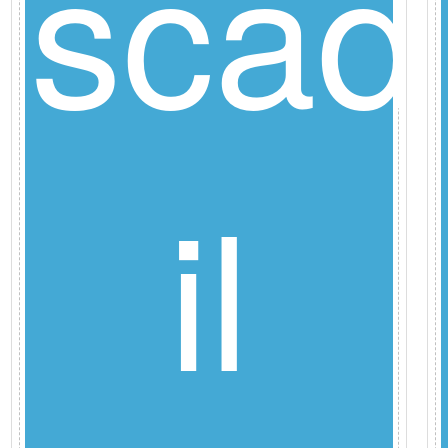
scad
de
il