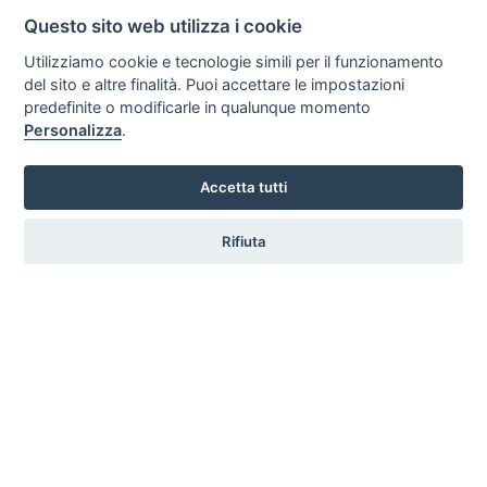
Questo sito web utilizza i cookie
Vieste - Foggia
Utilizziamo cookie e tecnologie simili per il funzionamento
del sito e altre finalità. Puoi accettare le impostazioni
Mare
ammessi
predefinite o modificarle in qualunque momento
Dettagli
Personalizza
.
Accetta tutti
Baia Calenella Villaggio
Rifiuta
Vico del Gargano - Foggia
Mare
ammessi
Dettagli