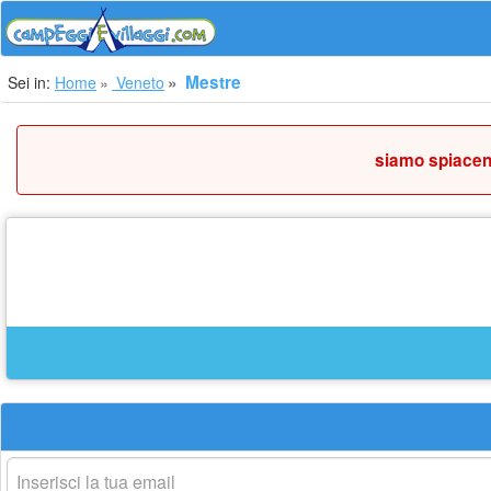
Mestre
Sei in:
Home
Veneto
siamo spiacent
La
tua