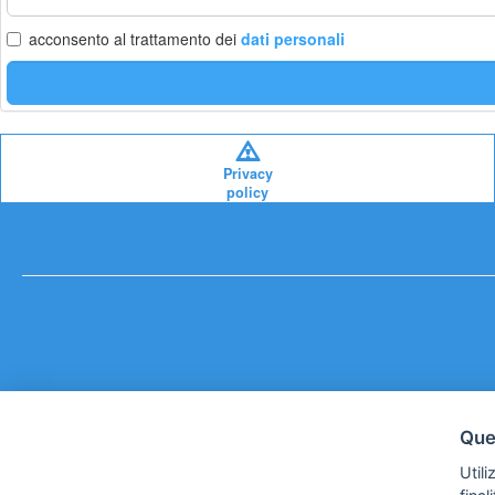
email
acconsento al trattamento dei
dati personali
Privacy
policy
Ques
Utili