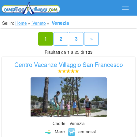
Navig
Venezia
Sei in:
Home
Veneto
1
2
3
»
Risultati da 1 a 25 di
123
Centro Vacanze Villaggio San Francesco
Caorle - Venezia
Mare
ammessi