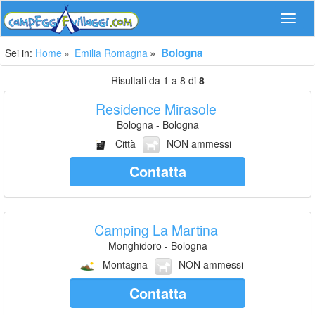
Navig
Bologna
Sei in:
Home
Emilia Romagna
Risultati da 1 a 8 di
8
Residence Mirasole
Bologna - Bologna
Città
NON ammessi
Contatta
Camping La Martina
Monghidoro - Bologna
Montagna
NON ammessi
Contatta