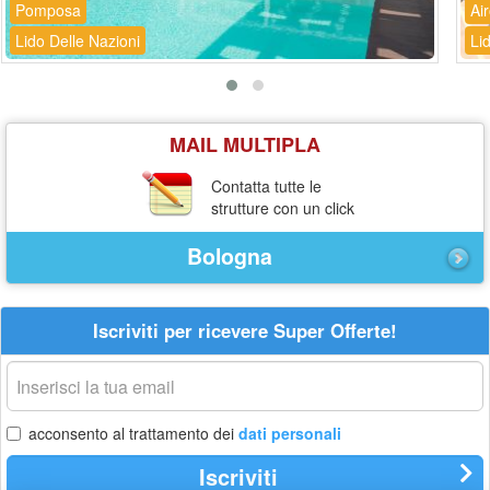
Pomposa
Ai
Lido Delle Nazioni
Li
MAIL MULTIPLA
Contatta tutte le
strutture con un click
Bologna
Iscriviti per ricevere Super Offerte!
La
tua
email
acconsento al trattamento dei
dati personali
Iscriviti