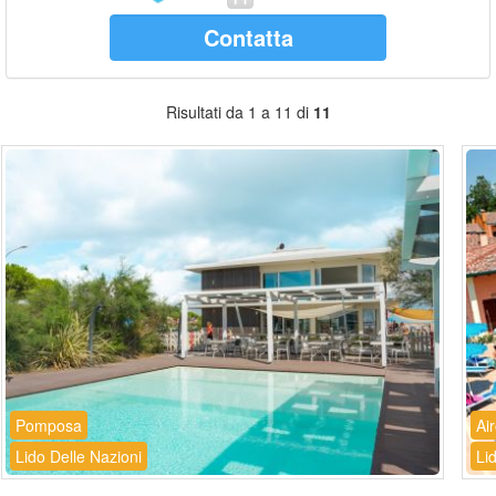
Contatta
Risultati da 1 a 11 di
11
Pomposa
Ai
Lido Delle Nazioni
Li