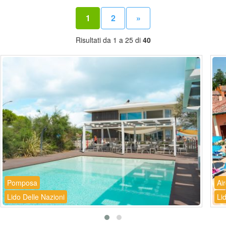
1
2
»
Risultati da 1 a 25 di
40
Pomposa
Ai
Lido Delle Nazioni
Li