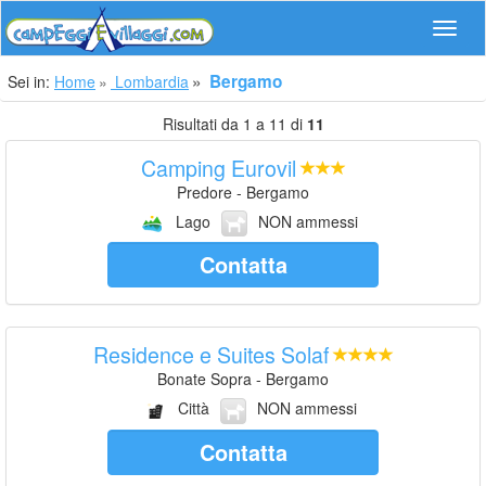
Navig
Bergamo
Sei in:
Home
Lombardia
Risultati da 1 a 11 di
11
Camping Eurovil
Predore - Bergamo
Lago
NON ammessi
Contatta
Residence e Suites Solaf
Bonate Sopra - Bergamo
Città
NON ammessi
Contatta