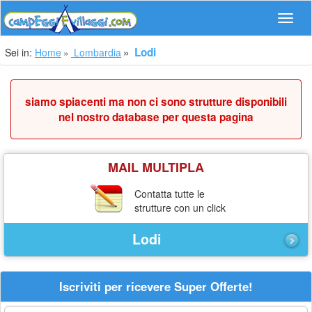
Navig
Lodi
Sei in:
Home
Lombardia
siamo spiacenti ma non ci sono strutture disponibili
nel nostro database per questa pagina
MAIL MULTIPLA
Contatta tutte le
strutture con un click
Lodi
Iscriviti per ricevere Super Offerte!
La