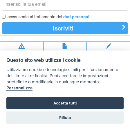
tua
email
acconsento al trattamento dei
dati personali
Iscriviti
Privacy
Avviso
Scrivici
policy
legale
Questo sito web utilizza i cookie
Preferenze cookie
Utilizziamo cookie e tecnologie simili per il funzionamento
del sito e altre finalità. Puoi accettare le impostazioni
predefinite o modificarle in qualunque momento
Copyright © 2008
Personalizza
.
SVILUPPO TURISMO ITALIA S.r.L. unipersonale
P.IVA: 01665350433 - R.E.A. FM-195884 Via A. Costa, 2
63822 Porto San Giorgio (FM)
Accetta tutti
Rifiuta