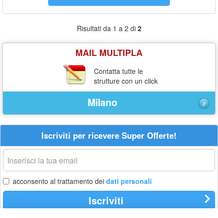
Risultati da 1 a 2 di
2
MAIL MULTIPLA
Contatta tutte le
strutture con un click
Milano
Iscriviti per ricevere Super Offerte!
La
tua
email
acconsento al trattamento dei
dati personali
Iscriviti