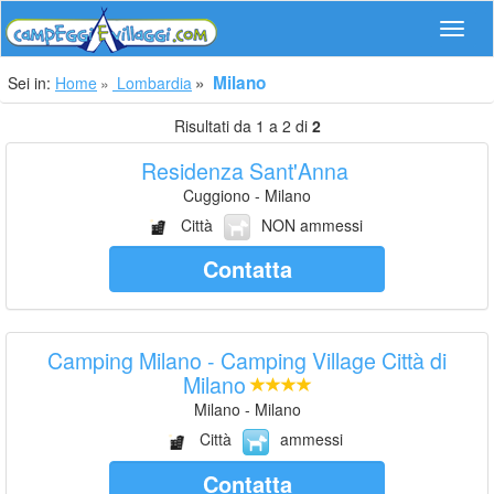
Navig
Milano
Sei in:
Home
Lombardia
Risultati da 1 a 2 di
2
Residenza Sant'Anna
Cuggiono - Milano
Città
NON ammessi
Contatta
Camping Milano - Camping Village Città di
Milano
Milano - Milano
Città
ammessi
Contatta