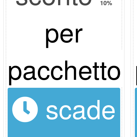
10%
per
pacchetto
scade