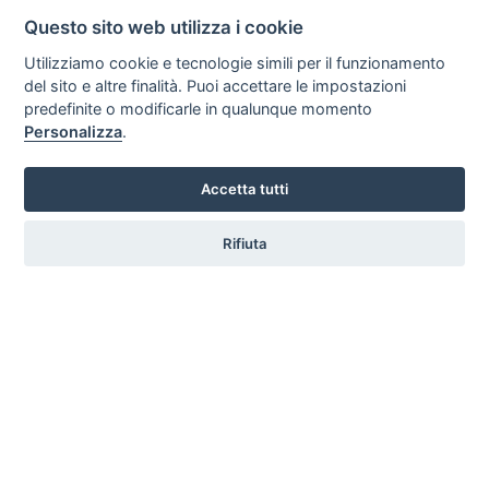
Contatta
Questo sito web utilizza i cookie
Utilizziamo cookie e tecnologie simili per il funzionamento
del sito e altre finalità. Puoi accettare le impostazioni
predefinite o modificarle in qualunque momento
Casavacanze La Vecchia Fornace
Personalizza
.
Castiglione della Pescaia - Grosseto
Collina
NON ammessi
Accetta tutti
Contatta
Rifiuta
Risultati da 1 a 12 di
12